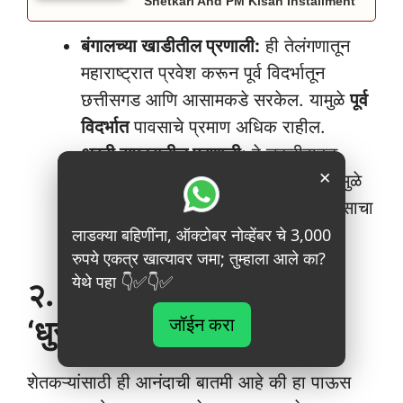
Shetkari And PM Kisan Installment
बंगालच्या खाडीतील प्रणाली:
ही तेलंगणातून
महाराष्ट्रात प्रवेश करून पूर्व विदर्भातून
छत्तीसगड आणि आसामकडे सरकेल. यामुळे
पूर्व
विदर्भात
पावसाचे प्रमाण अधिक राहील.
अरबी समुद्रातील प्रणाली:
हे चक्रीवादळ
×
गुजरातकडे जाऊन ओमानकडे सरकेल. यामुळे
उत्तर महाराष्ट्रात आणि कोकणपट्टीत
पावसाचा
लाडक्या बहिणींना, ऑक्टोबर नोव्हेंबर चे 3,000
जोर वाढेल.
रुपये एकत्र खात्यावर जमा; तुम्हाला आले का?
येथे पहा 👇✅👇✅
२. ३० ऑक्टोबरनंतर थंडीचा
जॉईन करा
‘धुरळा’
शेतकऱ्यांसाठी ही आनंदाची बातमी आहे की हा पाऊस