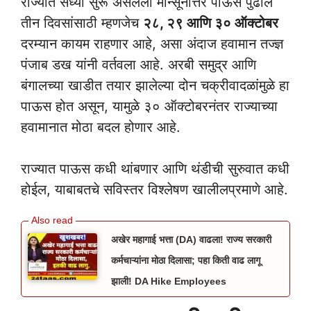
राज्यात सध्या सुरू असलेला मान्सूनोत्तर पाऊस पुढील
तीन दिवसांसाठी म्हणजेच
२८, २९ आणि ३० ऑक्टोबर
दरम्यान कायम राहणार आहे, असा अंदाज हवामान तज्ज्ञ
पंजाब डख यांनी वर्तवला आहे. अरबी समुद्र आणि
बंगालच्या खाडीत तयार झालेल्या दोन चक्रीवादळांमुळे हा
पाऊस होत असून, यामुळे ३० ऑक्टोबरनंतर राज्याच्या
हवामानात मोठा बदल होणार आहे.
राज्यात पाऊस कधी थांबणार आणि थंडीची सुरुवात कधी
होईल, याबाबतचे सविस्तर विश्लेषण खालीलप्रमाणे आहे.
अखेर महागाई भत्ता (DA) वाढला! राज्य सरकारी
कर्मचाऱ्यांना मोठा दिलासा; पहा किती वाढ लागू
झाली! DA Hike Employees