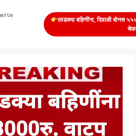
act Us
लाडक्या बहिणींना, दिवाळी बोनस ५५००
चेक