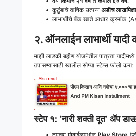
वय
किमान २१ वर्षे
ते
कमाल ६० वर्षे
.
कुटुंबाचे वार्षिक उत्पन्न
अडीच लाखांपेक्ष
लाभार्थीचे बँक खाते आधार क्रमांक
२. ऑनलाईन लाभार्थी यादी क
माझी लाडकी बहीण योजनेतील पात्रता यादीमध्ये 
तपासण्यासाठी खालील सोप्या स्टेप्स फॉलो करा:
पीएम किसान आणि नमोचा ४,००० चा हप
And PM Kisan Installment
स्टेप १: ‘नारी शक्ती दूत’ ॲप ड
तुमच्या मोबाईलमधील
Play Store
(प्