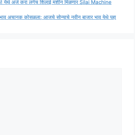
रू! येथे अर्ज करा लगेच शिलाई मशीन मिळणार Silai Machine
भाव अचानक कोसळला; आजचे सोन्याचे नवीन बाजार भाव येथे पहा