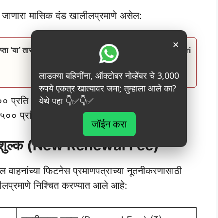
जाणारा मासिक दंड खालीलप्रमाणे असेल:
×
्ता ‘या’ तारखेला जमा होणार? तुमचं नाव चेक करा Namo Shetkari
लाडक्या बहिणींना, ऑक्टोबर नोव्हेंबर चे 3,000
रुपये एकत्र खात्यावर जमा; तुम्हाला आले का?
येथे पहा 👇✅👇✅
 प्रति महिना
०० प्रति महिना
जॉईन करा
करण शुल्क (New Renewal Fee)
रील वाहनांच्या फिटनेस प्रमाणपत्राच्या नूतनीकरणासाठी
प्रमाणे निश्चित करण्यात आले आहे: