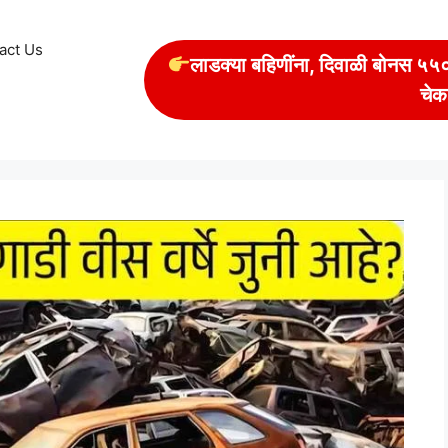
act Us
लाडक्या बहिणींना, दिवाळी बोनस ५५००
चेक