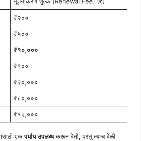
नूतनीकरण शुल्क (Renewal Fee) (₹)
₹२००
₹५००
₹१०,०००
₹१००
₹२०,०००
₹८०,०००
₹१२,०००
्यांसाठी एक
पर्याय उपलब्ध
करून देतो, परंतु त्याच वेळी