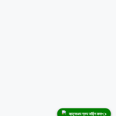
व्हाट्सअप ग्रुप जॉईन करा👈