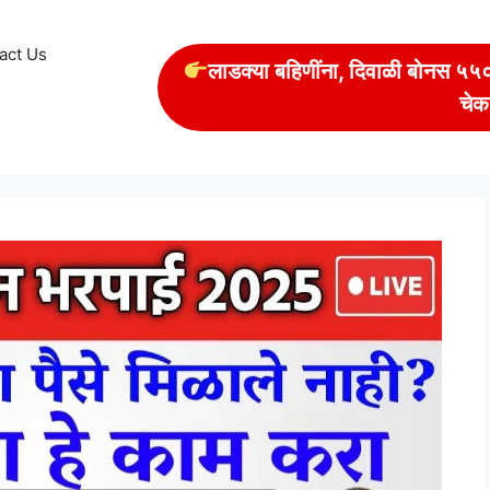
act Us
लाडक्या बहिणींना, दिवाळी बोनस ५५००
चेक