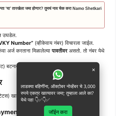
्ता ‘या’ तारखेला जमा होणार? तुमचं नाव चेक करा Namo Shetkari
ेज उघडेल.
r VKY Number”
(व्हीकेवाय नंबर) विचारला जाईल.
वा अर्ज करताना मिळालेल्या
पावतीवर
असतो. तो नंबर येथे
ट) बटनावर क्लिक करा.
×
र
लाडक्या बहिणींना, ऑक्टोबर नोव्हेंबर चे 3,000
रुपये एकत्र खात्यावर जमा; तुम्हाला आले का?
्टेटस) खालील दोन प्रकारांमध्ये दिसू शकते:
येथे पहा 👇✅👇✅
स (Payment Successful)
जॉईन करा