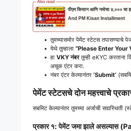
पीएम किसान आणि नमोचा ४,००० चा हप
And PM Kisan Installment
तुमच्यासमोर पेमेंट स्टेटस तपासण्याचे प
येथे तुम्हाला
“Please Enter You
हा
VKY नंबर
तुम्ही eKYC करताना किं
अचूक एंटर करा.
नंबर एंटर केल्यानंतर
‘Submit’
(सबमि
पेमेंट स्टेटसचे दोन महत्त्वाचे प्रका
सबमिट केल्यानंतर तुमच्या अर्जाची सद्यस्थिती (स
प्रकार १: पेमेंट जमा झाले असल्या