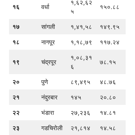
१,६२,६२
१६
वर्धा
१५०.८८
५
१७
सांगली
१,४१,५८
१४९.९५
१८
नागपूर
१,१८,७९
११७.२४
१,०८,३१
१९
चंद्रपूर
७८.१५
६
२०
पुणे
८९,४९५
४८.७६
२१
नंदुरबार
१४५
२०.८०
२२
भंडारा
२७,२३६
१४.८१
२३
गडचिरोली
२१,८१४
१४.५८