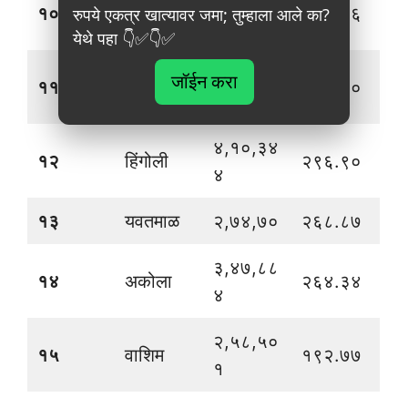
४,१६,५८
१०
नाशिक
३२०.९६
रुपये एकत्र खात्यावर जमा; तुम्हाला आले का?
२
येथे पहा 👇✅👇✅
३,४२,६९
जॉईन करा
११
जळगाव
३०९.८०
१
४,१०,३४
१२
हिंगोली
२९६.९०
४
१३
यवतमाळ
२,७४,७०
२६८.८७
३,४७,८८
१४
अकोला
२६४.३४
४
२,५८,५०
१५
वाशिम
१९२.७७
१