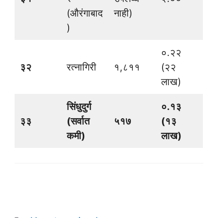
(औरंगाबाद
नाही)
)
०.२२
३२
रत्नागिरी
१,८११
(२२
लाख)
सिंधुदुर्ग
०.१३
३३
(सर्वात
५१७
(१३
कमी)
लाख)