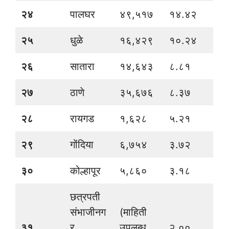
२४
पालघर
४९,५१७
१४.४२
२५
धुळे
१६,४२९
१०.२४
२६
सातारा
१४,६४३
८.८१
२७
ठाणे
३५,६७६
८.३७
२८
रायगड
१,६२८
५.२१
२९
गोंदिया
६,७५४
३.७२
३०
कोल्हापूर
५,८६०
३.१८
छत्रपती
संभाजीनग
(माहिती
३१
र
उपलब्ध
२.००