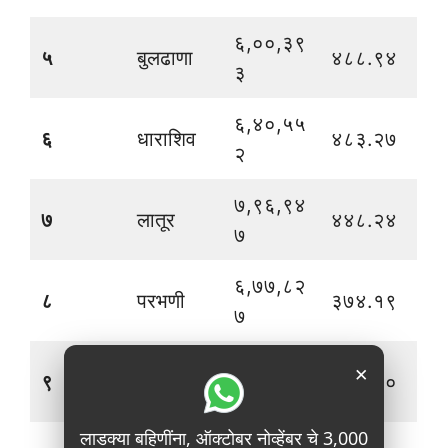
६,००,३९
५
बुलढाणा
४८८.९४
३
६,४०,५५
६
धाराशिव
४८३.२७
२
७,९६,९४
७
लातूर
४४८.२४
७
६,७७,८२
८
परभणी
३७४.१९
७
४,४३,५३
×
९
अमरावती
३३२.००
७
लाडक्या बहिणींना, ऑक्टोबर नोव्हेंबर चे 3,000