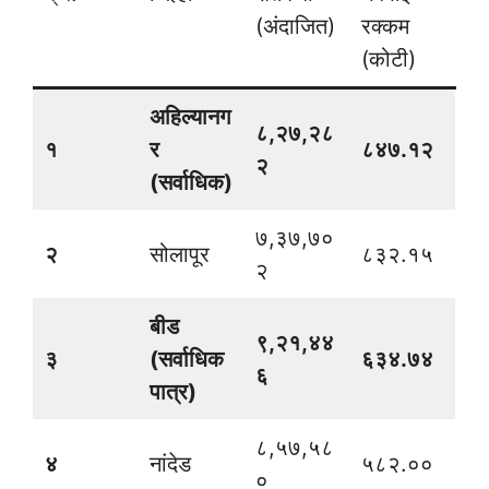
(अंदाजित)
रक्कम
(कोटी)
अहिल्यानग
८,२७,२८
१
र
८४७.१२
२
(सर्वाधिक)
७,३७,७०
२
सोलापूर
८३२.१५
२
बीड
९,२१,४४
३
(सर्वाधिक
६३४.७४
६
पात्र)
८,५७,५८
४
नांदेड
५८२.००
०