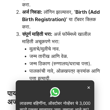
करा.
अर्ज निवडा:
लॉगिन झाल्यावर,
‘Birth (Add
Birth Registration)’
या टॅबवर क्लिक
करा.
संपूर्ण माहिती भरा:
अर्ज फॉर्ममध्ये खालील
माहिती अचूकपणे भरा:
मुलाचे/मुलीचे नाव.
जन्म तारीख आणि वेळ.
जन्म ठिकाण (रुग्णालय/घराचा पत्ता).
पालकांची नावे, ओळखपत्र क्रमांक आणि
पत्ता इत्यादी.
×
पायरी ३: कागदपत्रे अपलोड आणि
अर्ज सबमिट करा
लाडक्या बहिणींना, ऑक्टोबर नोव्हेंबर चे 3,000
रुपये एकत्र खात्यावर जमा; तुम्हाला आले का?