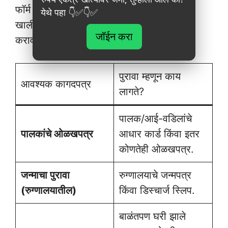
फॉर्म भरल्यानंतर, तुमच्या अर्जाला आधार देण्यासाठी
येथे पहा 👇✅👇✅
खालील महत्त्वाची कागदपत्रे स्कॅन करून अपलोड
जॉईन करा
करावी लागतील:
पुरावा म्हणून काय
आवश्यक कागदपत्र
लागते?
पालक/आई-वडिलांचे
पालकांचे ओळखपत्र
आधार कार्ड किंवा इतर
कोणतेही ओळखपत्र.
जन्माचा पुरावा
रुग्णालयाचे जन्मपत्र
(रुग्णालयातील)
किंवा डिस्चार्ज स्लिप.
बाळंतपण घरी झाले