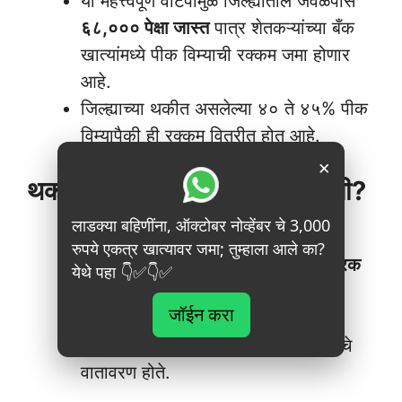
या महत्त्वपूर्ण वाटपामुळे जिल्ह्यातील जवळपास
६८,००० पेक्षा जास्त
पात्र शेतकऱ्यांच्या बँक
खात्यांमध्ये पीक विम्याची रक्कम जमा होणार
आहे.
जिल्ह्याच्या थकीत असलेल्या ४० ते ४५% पीक
विम्यापैकी ही रक्कम वितरीत होत आहे.
×
थकीत रक्कम कशासाठी थांबली होती?
लाडक्या बहिणींना, ऑक्टोबर नोव्हेंबर चे 3,000
थकीत रकमेसाठी राज्य शासनाने आवश्यक
रुपये एकत्र खात्यावर जमा; तुम्हाला आले का?
असलेले जवळपास
₹१२१ कोटी रुपयांचे पूरक
येथे पहा 👇✅👇✅
अनुदान
पीक विमा कंपनीला दिले होते.
जॉईन करा
हे अनुदान मिळाल्यानंतर वितरण प्रक्रिया
थांबली होती, त्यामुळे शेतकऱ्यांमध्ये नाराजीचे
वातावरण होते.