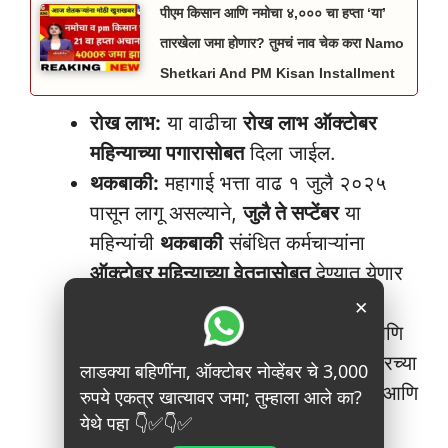
पीएम किसान आणि नमोचा ४,००० चा हप्ता ‘या’
तारखेला जमा होणार? तुमचं नाव चेक करा Namo
Shetkari And PM Kisan Installment
रोख लाभ:
या वाढीचा
रोख लाभ
ऑक्टोबर
महिन्याच्या पगारासोबत
दिला जाईल.
थकबाकी:
महागाई भत्ता वाढ १ जुलै २०२५
पासून लागू असल्याने,
जुलै ते सप्टेंबर
या
महिन्यांची
थकबाकी
संबंधित कर्मचाऱ्यांना
ऑक्टोबर महिन्याच्या वेतनासोबत
देण्यात येणार
आहे.
×
पेन्शनधारकांना लाभ:
निवृत्ती वेतनधारक आणि
कुटुंब निवृत्ती वेतनधारक यांनासुद्धा ऑक्टोबरच्या
लाडक्या बहिणींना, ऑक्टोबर नोव्हेंबर चे 3,000
मासिक वेतनासोबतच महागाई भत्ता वाढीचा आणि
रुपये एकत्र खात्यावर जमा; तुम्हाला आले का?
येथे पहा 👇✅👇✅
थकबाकीचा लाभ मिळणार आहे.