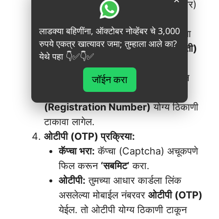
या अधिकृत सांकेतिक स्थळावर (वेबसाइटवर)
भेट द्यावी लागेल.
लाडक्या बहिणींना, ऑक्टोबर नोव्हेंबर चे 3,000
पर्याय निवडा:
वेबसाइटवर गेल्यानंतर तुम्हाला
रुपये एकत्र खात्यावर जमा; तुम्हाला आले का?
‘Beneficiary Status’ (लाभार्थी स्थिती)
येथे पहा 👇✅👇✅
चा पर्याय दिसेल, त्यावर क्लिक करा.
नोंदणी क्रमांक टाका:
एक नवीन पेज ओपन
जॉईन करा
होईल, जिथे तुम्हाला तुमचा
नोंदणी क्रमांक
(Registration Number)
योग्य ठिकाणी
टाकावा लागेल.
ओटीपी (OTP) प्रक्रिया:
कॅप्चा भरा:
कॅप्चा (Captcha) अचूकपणे
फिल करून
‘सबमिट’
करा.
ओटीपी:
तुमच्या आधार कार्डला लिंक
असलेल्या मोबाईल नंबरवर
ओटीपी (OTP)
येईल. तो ओटीपी योग्य ठिकाणी टाकून