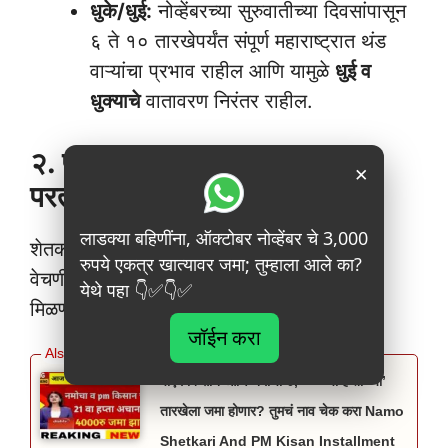
धुके/धुई:
नोव्हेंबरच्या सुरुवातीच्या दिवसांपासून
६ ते १० तारखेपर्यंत संपूर्ण महाराष्ट्रात थंड
वाऱ्यांचा प्रभाव राहील आणि यामुळे
धुई व
धुक्याचे
वातावरण निरंतर राहील.
२. पाऊस घेणार विश्रांती, पण पुन्हा
×
परतणार
लाडक्या बहिणींना, ऑक्टोबर नोव्हेंबर चे 3,000
शेतकऱ्यांसाठी दिलासादायक बाब म्हणजे, कापूस
रुपये एकत्र खात्यावर जमा; तुम्हाला आले का?
वेचणीसारख्या महत्त्वाच्या कामांसाठी आता योग्य वेळ
येथे पहा 👇✅👇✅
मिळणार आहे.
जॉईन करा
पीएम किसान आणि नमोचा ४,००० चा हप्ता ‘या’
तारखेला जमा होणार? तुमचं नाव चेक करा Namo
Shetkari And PM Kisan Installment