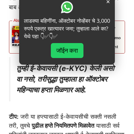
×
बाब आहे:
लाडक्या बहिणींना, ऑक्टोबर नोव्हेंबर चे 3,000
रुपये एकत्र खात्यावर जमा; तुम्हाला आले का?
पीएम किसान आणि नमोचा ४,००० चा हप्ता ‘या’
येथे पहा 👇✅👇✅
तारखेला जमा होणार? तुमचं नाव चेक करा Namo
Shetkari And PM Kisan Installment
जॉईन करा
तुम्ही ई-केवायसी (e-KYC) केली असो
वा नसो, तरीसुद्धा तुम्हाला हा ऑक्टोबर
महिन्याचा हप्ता मिळणार आहे.
टीप:
जरी या हप्त्यासाठी ई-केवायसीची सक्ती नसली
तरी, तुमचे
पुढील हप्ते नियमितपणे मिळावेत
यासाठी सर्व