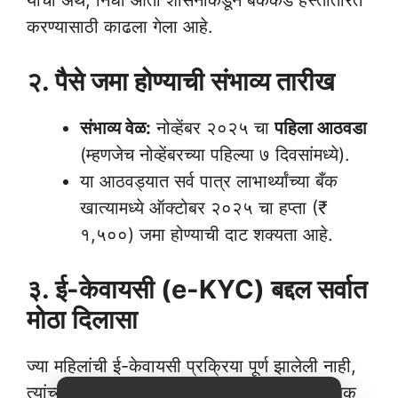
याचा अर्थ, निधी आता शासनाकडून बँकेकडे हस्तांतरित
करण्यासाठी काढला गेला आहे.
२. पैसे जमा होण्याची संभाव्य तारीख
संभाव्य वेळ:
नोव्हेंबर २०२५ चा
पहिला आठवडा
(म्हणजेच नोव्हेंबरच्या पहिल्या ७ दिवसांमध्ये).
या आठवड्यात सर्व पात्र लाभार्थ्यांच्या बँक
खात्यामध्ये ऑक्टोबर २०२५ चा हप्ता (₹
१,५००) जमा होण्याची दाट शक्यता आहे.
३. ई-केवायसी (e-KYC) बद्दल सर्वात
मोठा दिलासा
ज्या महिलांची ई-केवायसी प्रक्रिया पूर्ण झालेली नाही,
त्यांच्यासाठी या हप्त्याबाबत एक अतिशय दिलासादायक