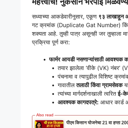
महत्त्वाचे! नुकसान भरपाई मिळवण्
​सध्याच्या आकडेवारीनुसार, एकूण
९३ लाखाहून 
गट क्रमांक (Duplicate Gat Number) किंवा अप
शक्यता आहे. तुम्ही पात्र असूनही जर तुम्हाला 
प्रक्रिया पूर्ण करा:
फार्मर आयडी नसणाऱ्यांसाठी आवश्यक का
​तयार झालेला ‘वीके (VK) नंबर’
​पंचनामा व त्यापुढील विशिष्ट क्रमां
​गावातील
तलाठी किंवा ग्रामसेवक
या
​त्यांच्या मार्गदर्शनाखाली त्वरित
ई-क
आवश्यक कागदपत्रे:
आधार कार्ड आ
पीएम किसान योजनेचा 21 वा हप्ता 20