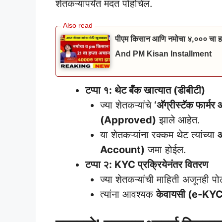
शेतकऱ्यांपर्यंत मदत पोहोचेल.
पीएम किसान आणि नमोचा ४,००० चा हप
And PM Kisan Installment
टप्पा १: थेट बँक खात्यात (डीबीटी)
​ज्या शेतकऱ्यांचे
‘अ‍ॅग्रीस्टॅक फा
(Approved)
झाले आहेत.
​या शेतकऱ्यांना रक्कम थेट त्यांच्या
Account)
जमा होईल.
टप्पा २: KYC प्रक्रियेनंतर वितरण
​ज्या शेतकऱ्यांची माहिती अजूनही प
​त्यांना आवश्यक
केवायसी (e-KY