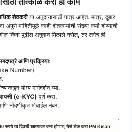
यासाठी तात्काळ करा ही कामे
अधिक शेतकरी
या अनुदानासाठी पात्र आहेत. मात्र, दुबार
ूर्ण माहितीमुळे काही शेतकऱ्यांची संख्या कमी होण्याची
मागील किंवा पुढील अनुदान मिळाले नसेल, तर लगेच ही
गदपत्रे आणि प्रक्रिया:
 (Vike Number).
क.
ंच्याकडून योग्य मार्गदर्शन घ्या.
ेवायसी (e-KYC)
पूर्ण करा.
णि नोंदणीकृत मोबाईल नंबर.
00 रुपये या दिवशी खात्यावर जमा होणार; येथे चेक करा PM Kisan