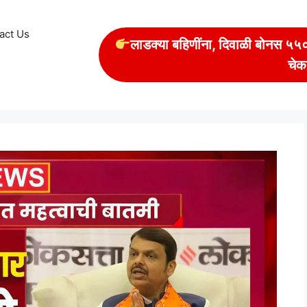
act Us
लाडक्या बहिणींना, दिवाळी बोनस ५५००
चेक