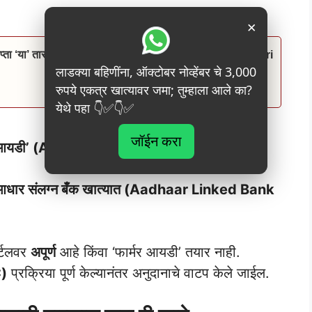
×
्ता ‘या’ तारखेला जमा होणार? तुमचं नाव चेक करा Namo Shetkari
लाडक्या बहिणींना, ऑक्टोबर नोव्हेंबर चे 3,000
रुपये एकत्र खात्यावर जमा; तुम्हाला आले का?
येथे पहा 👇✅👇✅
जॉईन करा
र्मर आयडी’ (AgriStack Farmer ID)
पोर्टलवर
मंजूर
आधार संलग्न बँक खात्यात (Aadhaar Linked Bank
ोर्टलवर
अपूर्ण
आहे किंवा ‘फार्मर आयडी’ तयार नाही.
C)
प्रक्रिया पूर्ण केल्यानंतर अनुदानाचे वाटप केले जाईल.