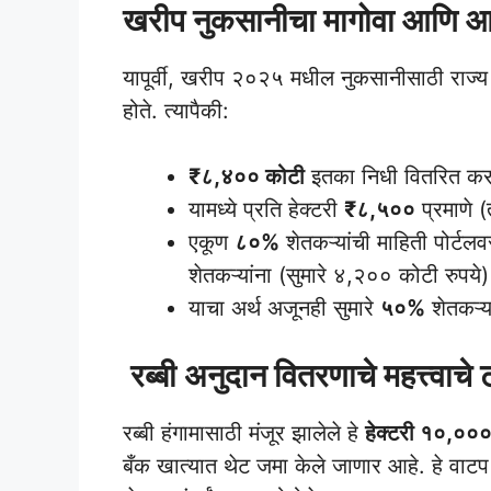
खरीप नुकसानीचा मागोवा आणि आ
​यापूर्वी, खरीप २०२५ मधील नुकसानीसाठी राज्
होते. त्यापैकी:
₹८,४०० कोटी
इतका निधी वितरित करण्य
​यामध्ये प्रति हेक्टरी
₹८,५००
प्रमाणे (त
​एकूण
८०%
शेतकऱ्यांची माहिती पोर
शेतकऱ्यांना (सुमारे ४,२०० कोटी रुपय
​याचा अर्थ अजूनही सुमारे
५०%
शेतकऱ्य
रब्बी अनुदान वितरणाचे महत्त्वाचे
​रब्बी हंगामासाठी मंजूर झालेले हे
हेक्टरी १०,००० 
बँक खात्यात थेट जमा केले जाणार आहे. हे वाट