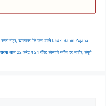
 रूपये मंजूर; खात्यावर पैसे जमा झाले Ladki Bahin Yojana
रण! आज 22 कॅरेट व 24 कॅरेट सोन्याचे नवीन दर जाहीर; संपूर्ण