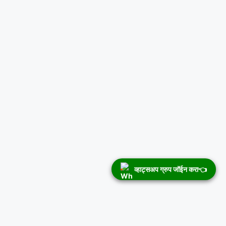
व्हाट्सअप ग्रुप जॉईन करा👈