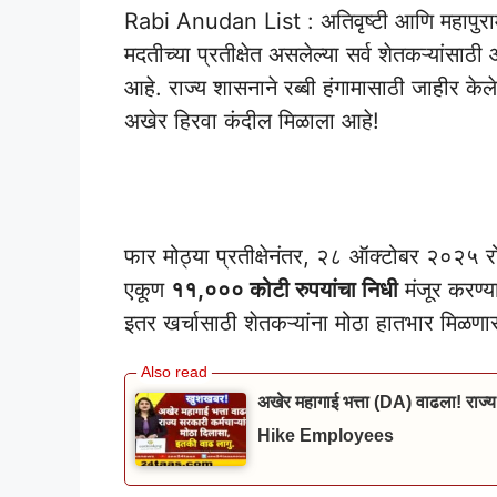
​Rabi Anudan List : अतिवृष्टी आणि महापुरामु
मदतीच्या प्रतीक्षेत असलेल्या सर्व शेतकऱ्यांस
आहे. राज्य शासनाने रब्बी हंगामासाठी जाहीर केल
अखेर हिरवा कंदील मिळाला आहे!
Rabi Anudan List
​फार मोठ्या प्रतीक्षेनंतर, २८ ऑक्टोबर २०२५ रोज
एकूण
११,००० कोटी रुपयांचा निधी
मंजूर करण्य
इतर खर्चासाठी शेतकऱ्यांना मोठा हातभार मिळणा
अखेर महागाई भत्ता (DA) वाढला! राज्य
Hike Employees