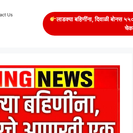
act Us
लाडक्या बहिणींना, दिवाळी बोनस ५५००
चेक