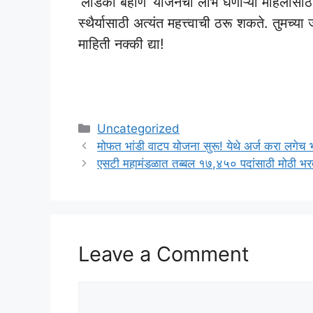
‘लाडकी बहीण’ योजनेचा लाभ घेणाऱ्या महिलांसाठी
स्थैर्यासाठी अत्यंत महत्त्वाची ठरू शकते. तुमच्
माहिती नक्की द्या!
Categories
Uncategorized
मोफत भांडी वाटप योजना सुरू! येथे अर्ज करा ल
एसटी महामंडळात तब्बल १७,४५० पदांसाठी मोठी भरत
Leave a Comment
Comment