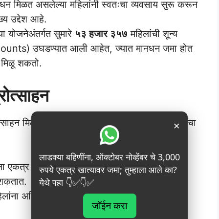
धन मिळत असलेल्या महिलांनी स्वतःचा व्यवसाय सुरू करून
ख्य उद्देश आहे.
या योजनेअंतर्गत सुमारे
५३ हजार ३५७
महिलांची शून्य
unts) उघडण्यात आली आहेत, ज्यात मानधन जमा होत
भ मिळू शकतो.
रोत्साहन
साहन मिळावे, यासाठी या योजनेत गट व्यवसायाच्या संधींचा
×
लाडक्या बहिणींना, ऑक्टोबर नोव्हेंबर चे 3,000
ला एकत्र येऊन एक गट तयार करू शकतात आणि
रुपये एकत्र खात्यावर जमा; तुम्हाला आले का?
 शकतात.
येथे पहा 👇✅👇✅
लांना अधिक मोठे आणि चांगले उत्पन्न मिळवण्याची संधी
जॉईन करा