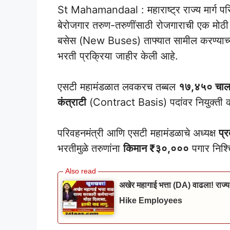
St Mahamandaal : महाराष्ट्र राज्य मार्ग 
बेरोजगार तरुण-तरुणींसाठी रोजगाराची एक मोठ
बसेस (New Buses) ताफ्यात सामील करण्याच्या प
भरती प्रक्रिया जाहीर केली आहे.
एसटी महामंडळात लवकरच तब्बल
१७,४५० चाल
कंत्राटी
(Contract Basis) पदांवर नियुक्ती क
परिवहनमंत्री आणि एसटी महामंडळाचे अध्यक्ष
प्
भरतीमुळे तरुणांना
किमान ₹३०,०००
पगार निश्च
अखेर महागाई भत्ता (DA) वाढला! राज्य
Hike Employees