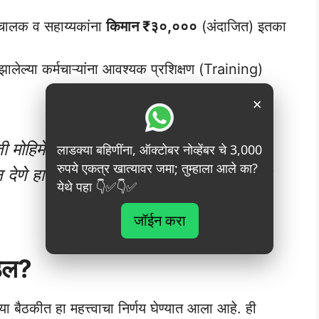
 चालक व सहाय्यकांना
किमान ₹३०,०००
(अंदाजित) इतका
लेल्या कर्मचाऱ्यांना आवश्यक प्रशिक्षण (Training)
×
 मोहिमेचा उद्देश राज्यातील हजारो बेरोजगार
लाडक्या बहिणींना, ऑक्टोबर नोव्हेंबर चे 3,000
रुपये एकत्र खात्यावर जमा; तुम्हाला आले का?
ेणे हा आहे. इच्छुक आणि उत्साही उमेदवारांनी
येथे पहा 👇✅👇✅
जॉईन करा
डेल?
बैठकीत हा महत्त्वाचा निर्णय घेण्यात आला आहे. ही